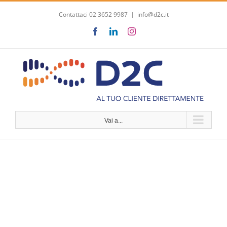
Salta
Contattaci 02 3652 9987
|
info@d2c.it
al
contenuto
Facebook
LinkedIn
Instagram
Vai a...