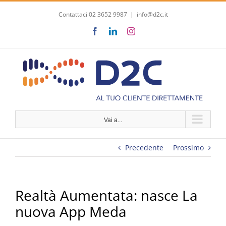
Salta
Contattaci 02 3652 9987
|
info@d2c.it
al
contenuto
Facebook
LinkedIn
Instagram
Vai a...
Precedente
Prossimo
Realtà Aumentata: nasce La
nuova App Meda