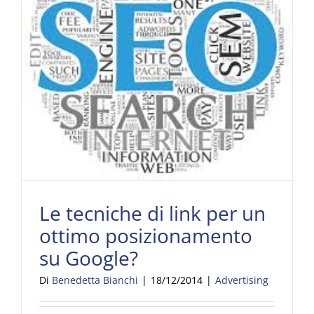
Le tecniche di link per un ottimo posizionamento su Google?
Le tecniche di link per un
ottimo posizionamento
su Google?
Di
Benedetta Bianchi
|
18/12/2014
|
Advertising