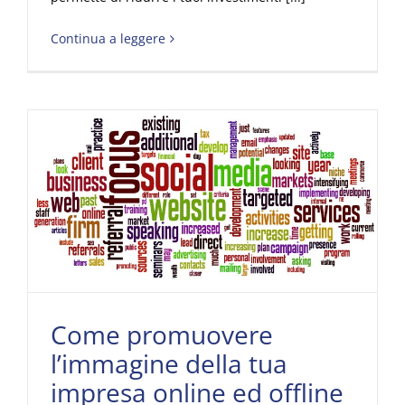
Continua a leggere
Come promuovere l’immagine della tua impresa online ed offline
Come promuovere
l’immagine della tua
impresa online ed offline