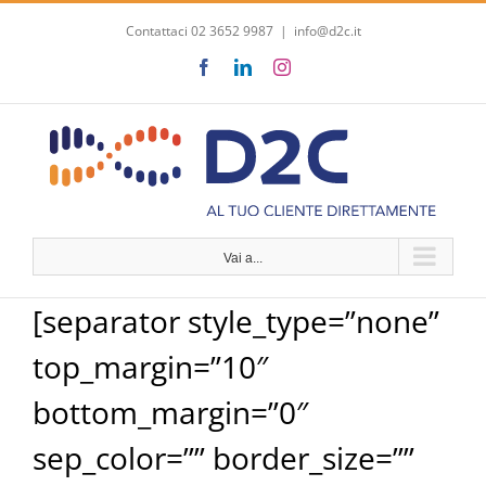
Salta
Contattaci 02 3652 9987
|
info@d2c.it
al
contenuto
Facebook
LinkedIn
Instagram
Vai a...
[separator style_type=”none”
top_margin=”10″
bottom_margin=”0″
sep_color=”” border_size=””