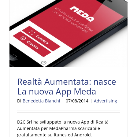
Realtà Aumentata: nasce La nuova App Meda
Realtà Aumentata: nasce
La nuova App Meda
Di
Benedetta Bianchi
|
07/08/2014
|
Advertising
D2C Srl ha sviluppato la nuova App di Realtà
Aumentata per MedaPharma scaricabile
gratuitamente su Itunes ed Android.