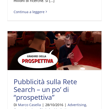
milioni di ricerche. Si [...]
Continua a leggere
Pubblicità sulla Rete Search – un po’ di “prospettiva”
Pubblicità sulla Rete
Search – un po’ di
“prospettiva”
Di
Marco Casella
|
28/10/2016
|
Advertising
,