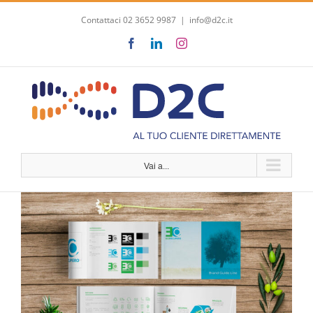
Salta
Contattaci 02 3652 9987
|
info@d2c.it
al
contenuto
Facebook
LinkedIn
Instagram
Vai a...
Ingrandisci
immagine