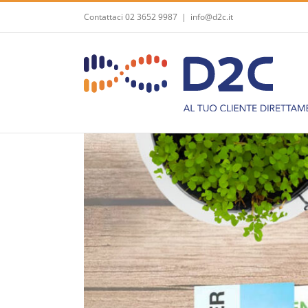
Salta
Contattaci 02 3652 9987
|
info@d2c.it
al
contenuto
Ingrandisci
immagine