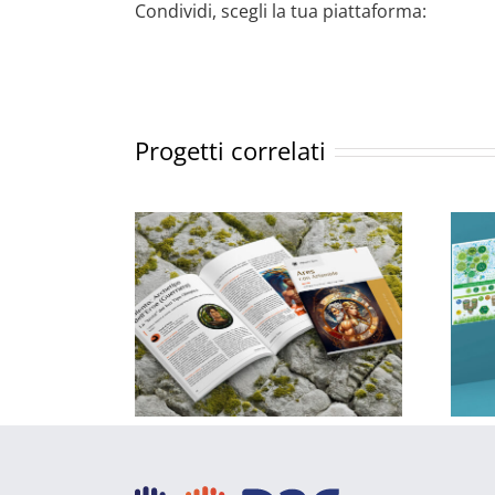
Condividi, scegli la tua piattaforma:
Progetti correlati
Impaginazione Olympian Types