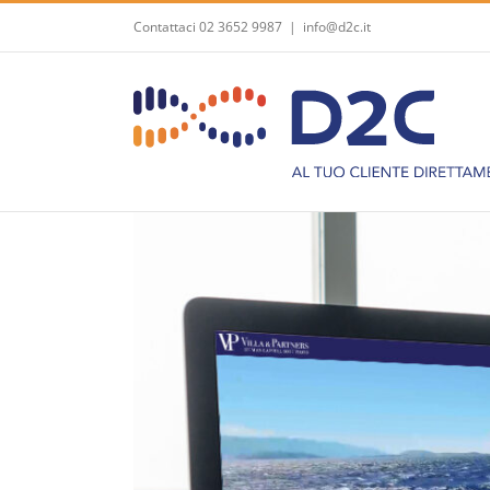
Salta
Contattaci 02 3652 9987
|
info@d2c.it
al
contenuto
Ingrandisci
immagine