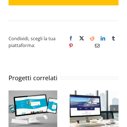
Condividi, scegli la tua
piattaforma:
Progetti correlati
Restyling sito Skilleyd
Restyling sito Villa & Partners Executive Partners