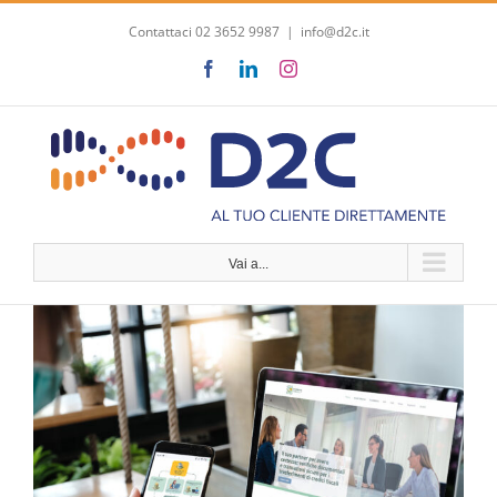
Salta
Contattaci 02 3652 9987
|
info@d2c.it
al
contenuto
Facebook
LinkedIn
Instagram
Vai a...
Ingrandisci
immagine