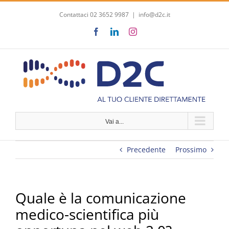
Salta
Contattaci 02 3652 9987
|
info@d2c.it
al
contenuto
Facebook
LinkedIn
Instagram
Vai a...
Precedente
Prossimo
Quale è la comunicazione
medico-scientifica più